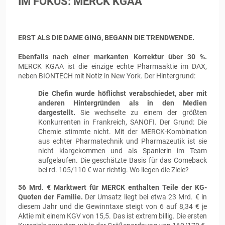
IM FOKUS: MERCK KGAA
ERST ALS DIE DAME GING, BEGANN DIE TRENDWENDE.
Ebenfalls nach einer markanten Korrektur über 30 %.
MERCK KGAA ist die einzige echte Pharmaaktie im DAX,
neben BIONTECH mit Notiz in New York. Der Hintergrund:
Die Chefin wurde höflichst verabschiedet, aber mit
anderen Hintergründen als in den Medien
dargestellt.
Sie wechselte zu einem der größten
Konkurrenten in Frankreich, SANOFI. Der Grund: Die
Chemie stimmte nicht. Mit der MERCK-Kombination
aus echter Pharmatechnik und Pharmazeutik ist sie
nicht klargekommen und als Spanierin im Team
aufgelaufen. Die geschätzte Basis für das Comeback
bei rd. 105/110 € war richtig. Wo liegen die Ziele?
56 Mrd. € Marktwert für MERCK enthalten Teile der KG-
Quoten der Familie.
Der Umsatz liegt bei etwa 23 Mrd. € in
diesem Jahr und die Gewinntaxe steigt von 6 auf 8,34 € je
Aktie mit einem KGV von 15,5. Das ist extrem billig. Die ersten