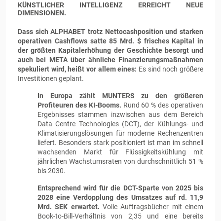
KÜNSTLICHER INTELLIGENZ ERREICHT NEUE
DIMENSIONEN.
Dass sich ALPHABET trotz Nettocashposition und starken
operativen Cashflows satte 85 Mrd. $ frisches Kapital in
der größten Kapitalerhöhung der Geschichte besorgt und
auch bei META über ähnliche Finanzierungsmaßnahmen
spekuliert wird, heißt vor allem eines:
Es sind noch größere
Investitionen geplant.
In Europa zählt MUNTERS zu den größeren
Profiteuren des KI-Booms.
Rund 60 % des operativen
Ergebnisses stammen inzwischen aus dem Bereich
Data Centre Technologies (DCT), der Kühlungs- und
Klimatisierungslösungen für moderne Rechenzentren
liefert. Besonders stark positioniert ist man im schnell
wachsenden Markt für Flüssigkeitskühlung mit
jährlichen Wachstumsraten von durchschnittlich 51 %
bis 2030.
Entsprechend wird für die DCT-Sparte von 2025 bis
2028 eine Verdopplung des Umsatzes auf rd. 11,9
Mrd. SEK erwartet.
Volle Auftragsbücher mit einem
Book-to-Bill-Verhältnis von 2,35 und eine bereits