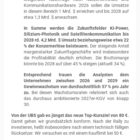
Kommunikationshardware. 2026 sollen die Umsätze
in diesem Bereich 1 Mrd. $ erreichen und bis 2028 auf
etwa 1,3 Mrd. $ anwachsen.
In Summe werden die Zukunftsfelder KI-Power,
Silizium-Photonik und Satellitenkommunikation bis
2028 rd. 4,2 Mrd. $ Umsatz beziehungsweise etwa 22
% der Konzernerlöse beisteuern.
Der steigende Anteil
margenstarker Zukunftsgeschäfte wird insbesondere
die Profitabilität deutlich erhöhen. Die Bruttomarge
könnte bis 2028 auf über 45 % steigen (aktuell: 34 %).
Entsprechend trauen die Analysten dem
Unternehmen zwischen 2026 und 2029 ein
Gewinnwachstum von durchschnittlich 57 % pro Jahr
zu.
Bei diesen Wachstumsraten relativiert sich auch
das durchaus ambitionierte 2027er-KGV von knapp
30.
Von der UBS gab es jüngst das neue Top-Kursziel von 80 €.
Damit gehen wir grundsätzlich konform. Nach der Rally zu
investieren, heißt insbesondere nach einem technisch fälligen
Rücksetzer. Wir versuchen es mit einem Kauflimit bei 50 €.