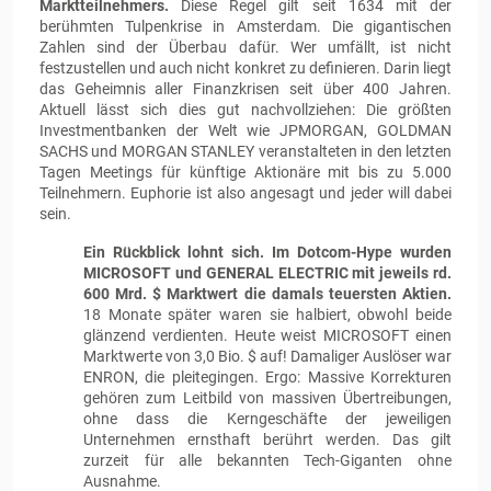
Marktteilnehmers.
Diese Regel gilt seit 1634 mit der
berühmten Tulpenkrise in Amsterdam. Die gigantischen
Zahlen sind der Überbau dafür. Wer umfällt, ist nicht
festzustellen und auch nicht konkret zu definieren. Darin liegt
das Geheimnis aller Finanzkrisen seit über 400 Jahren.
Aktuell lässt sich dies gut nachvollziehen: Die größten
Investmentbanken der Welt wie JPMORGAN, GOLDMAN
SACHS und MORGAN STANLEY veranstalteten in den letzten
Tagen Meetings für künftige Aktionäre mit bis zu 5.000
Teilnehmern. Euphorie ist also angesagt und jeder will dabei
sein.
Ein Rückblick lohnt sich. Im Dotcom-Hype wurden
MICROSOFT und GENERAL ELECTRIC mit jeweils rd.
600 Mrd. $ Marktwert die damals teuersten Aktien.
18 Monate später waren sie halbiert, obwohl beide
glänzend verdienten. Heute weist MICROSOFT einen
Marktwerte von 3,0 Bio. $ auf! Damaliger Auslöser war
ENRON, die pleitegingen. Ergo: Massive Korrekturen
gehören zum Leitbild von massiven Übertreibungen,
ohne dass die Kerngeschäfte der jeweiligen
Unternehmen ernsthaft berührt werden. Das gilt
zurzeit für alle bekannten Tech-Giganten ohne
Ausnahme.