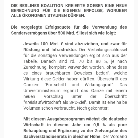
DIE BERLINER KOALITION KREIERTE SOEBEN EINE NEUE
BERECHNUNG FÜR DIE EIGENEN ERFOLGE, WORÜBER
ALLE ÖKONOMEN STAUNEN DÜRFEN.
Die vorgelegte Erfolgsquote für die Verwendung des
Sondervermögens über 500 Mrd. € liest sich wie folgt:
Jeweils 100 Mrd. € sind abzuziehen, und zwar für
Rüstung und Infrastruktur.
Der Verteilungsschlüssel
für die sonstigen Verwendungen ergibt sich aus der
Tabelle. Danach sind rd. 70 bis 80 %, je nach
Zurechnung, komplett verwendet worden, ohne dass
es eines brauchbaren Beweises bedarf, welche
Wirkung diese Gelder haben dürften. Überschrift des
Ganzen: "Fortschritt und Wirkungsgrad". Das
Umweltministerium ergänzt das Ganze mit einem
neuen Vorschlag unter der Überschrift:
"Kreislaufwirtschaft als SPD-Ziel". Damit ist eine halbe
Volumen schon verbraucht. Noch gekonnter:
Mit diesem Ausgabeprogramm wächst die deutsche
Wirtschaft in diesem Jahr um 0,5 % als pure
Behauptung und Ergänzung zu der Zielvorgabe des
Sachverständigenrats in gleicher Höhe.
Der Vorgang