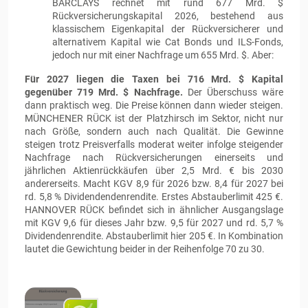
BARCLAYS rechnet mit rund 677 Mrd. $
Rückversicherungskapital 2026, bestehend aus
klassischem Eigenkapital der Rückversicherer und
alternativem Kapital wie Cat Bonds und ILS-Fonds,
jedoch nur mit einer Nachfrage um 655 Mrd. $. Aber:
Für 2027 liegen die Taxen bei 716 Mrd. $ Kapital
gegenüber 719 Mrd. $ Nachfrage.
Der Überschuss wäre
dann praktisch weg. Die Preise können dann wieder steigen.
MÜNCHENER RÜCK ist der Platzhirsch im Sektor, nicht nur
nach Größe, sondern auch nach Qualität. Die Gewinne
steigen trotz Preisverfalls moderat weiter infolge steigender
Nachfrage nach Rückversicherungen einerseits und
jährlichen Aktienrückkäufen über 2,5 Mrd. € bis 2030
andererseits. Macht KGV 8,9 für 2026 bzw. 8,4 für 2027 bei
rd. 5,8 % Dividendendenrendite. Erstes Abstauberlimit 425 €.
HANNOVER RÜCK befindet sich in ähnlicher Ausgangslage
mit KGV 9,6 für dieses Jahr bzw. 9,5 für 2027 und rd. 5,7 %
Dividendenrendite. Abstauberlimit hier 205 €. In Kombination
lautet die Gewichtung beider in der Reihenfolge 70 zu 30.