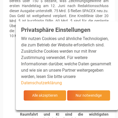
bereits über 150 $ bezahlt, was Zeichnungsgewinne am
ersten Handelstag am 12. Juni nach Redaktionsschluss
dieser Ausgabe unterstellt. 75 Mrd. $ fließen SPACEX neu zu.
Das Geld ist weitgehend verplant. Eine Kreditlinie über 20
Mrd. $ ist kurzfristig fällig, 60 Mrd. $ sind für die geplante
Übernahme des KI-Spezialisten Cursor erforderlich - kommt
Privatsphäre Einstellungen
die Übernahme nicht zustande, greift ein Break-up-Fee von
10 Mrd. $.
Wir nutzen Cookies und ähnliche Technologien,
die zum Betrieb der Website erforderlich sind.
SPACEX ist faktisch eine Beteiligungsholding.
Man
ist hochprofitabler Satellitenbetreiber (Starlink), ein
Zusätzliche Cookies werden nur mit Ihrer
defizitärer Monopolist für Raketenstarts, ein ebenfalls
Zustimmung verwendet. Für weitere
defizitärer KI-Infrastruktur-Provider und eine Social-
Informationen darüber, welche Daten gesammelt
Media-Plattform. Die Holding wird sich perspektivisch
und wie sie an unsere Partner weitergegeben
womöglich auch TESLA einverleiben. Fundamental ist
das Bild wenig erbaulich: 2025 setzte man rd. 18,7
werden, lesen Sie bitte unsere
Mrd. $ um und verbuchte einen Verlust von rd. 4,9
Datenschutzerklärung
Mrd. $, Letzteres mit steigender Tendenz: Allein im
ersten Quartal 2026 verzeichnete SPACEX bereits ein
Minus von rund 4,3 Mrd. $. Die liquiden Mittel
Alle akzeptieren
Nur notwendige
schrumpften von Dezember 2025 bis März 2026 von
24,7 Mrd. auf 15,8 Mrd. $.
Raumfahrt und KI sind die wichtigsten