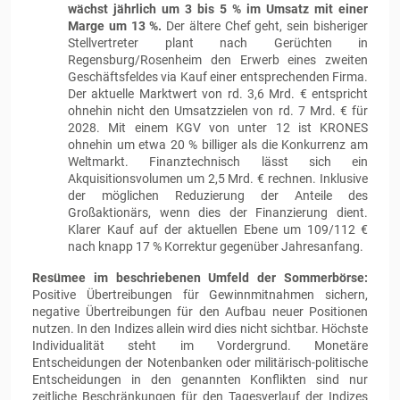
wächst jährlich um 3 bis 5 % im Umsatz mit einer
Marge um 13 %.
Der ältere Chef geht, sein bisheriger
Stellvertreter plant nach Gerüchten in
Regensburg/Rosenheim den Erwerb eines zweiten
Geschäftsfeldes via Kauf einer entsprechenden Firma.
Der aktuelle Marktwert von rd. 3,6 Mrd. € entspricht
ohnehin nicht den Umsatzzielen von rd. 7 Mrd. € für
2028. Mit einem KGV von unter 12 ist KRONES
ohnehin um etwa 20 % billiger als die Konkurrenz am
Weltmarkt. Finanztechnisch lässt sich ein
Akquisitionsvolumen um 2,5 Mrd. € rechnen. Inklusive
der möglichen Reduzierung der Anteile des
Großaktionärs, wenn dies der Finanzierung dient.
Klarer Kauf auf der aktuellen Ebene um 109/112 €
nach knapp 17 % Korrektur gegenüber Jahresanfang.
Resümee im beschriebenen Umfeld der Sommerbörse:
Positive Übertreibungen für Gewinnmitnahmen sichern,
negative Übertreibungen für den Aufbau neuer Positionen
nutzen. In den Indizes allein wird dies nicht sichtbar. Höchste
Individualität steht im Vordergrund. Monetäre
Entscheidungen der Notenbanken oder militärisch-politische
Entscheidungen in den genannten Konflikten sind nur
zeitliche Beschränkungen für den Tagesverlauf der Indizes