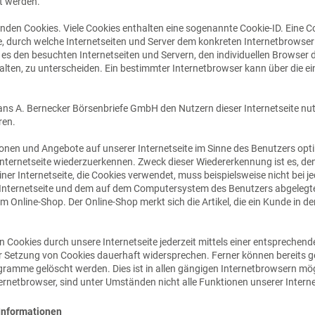
t werden.
nden Cookies. Viele Cookies enthalten eine sogenannte Cookie-ID. Eine C
ge, durch welche Internetseiten und Server dem konkreten Internetbrows
 es den besuchten Internetseiten und Servern, den individuellen Browser
alten, zu unterscheiden. Ein bestimmter Internetbrowser kann über die e
ns A. Bernecker Börsenbriefe GmbH den Nutzern dieser Internetseite nutze
ren.
ionen und Angebote auf unserer Internetseite im Sinne des Benutzers opt
 Internetseite wiederzuerkennen. Zweck dieser Wiedererkennung ist es, d
einer Internetseite, die Cookies verwendet, muss beispielsweise nicht bei 
r Internetseite und dem auf dem Computersystem des Benutzers abgelegt
m Online-Shop. Der Online-Shop merkt sich die Artikel, die ein Kunde in de
 Cookies durch unsere Internetseite jederzeit mittels einer entsprechend
 Setzung von Cookies dauerhaft widersprechen. Ferner können bereits ge
amme gelöscht werden. Dies ist in allen gängigen Internetbrowsern mögli
rnetbrowser, sind unter Umständen nicht alle Funktionen unserer Interne
 Informationen