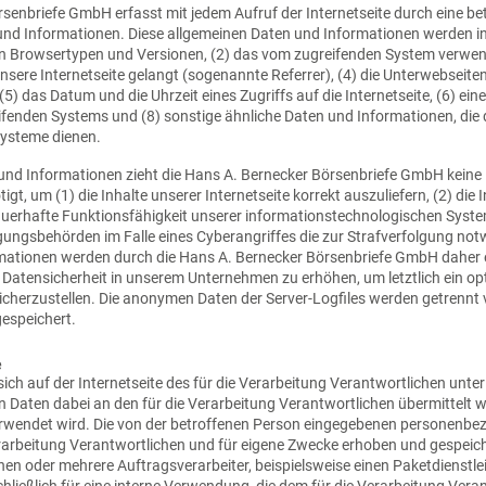
rsenbriefe GmbH erfasst mit jedem Aufruf der Internetseite durch eine be
nd Informationen. Diese allgemeinen Daten und Informationen werden in 
n Browsertypen und Versionen, (2) das vom zugreifenden System verwende
nsere Internetseite gelangt (sogenannte Referrer), (4) die Unterwebseite
5) das Datum und die Uhrzeit eines Zugriffs auf die Internetseite, (6) ein
reifenden Systems und (8) sonstige ähnliche Daten und Informationen, die
Systeme dienen.
und Informationen zieht die Hans A. Bernecker Börsenbriefe GmbH keine 
t, um (1) die Inhalte unserer Internetseite korrekt auszuliefern, (2) die I
dauerhafte Funktionsfähigkeit unserer informationstechnologischen Syste
gungsbehörden im Falle eines Cyberangriffes die zur Strafverfolgung not
tionen werden durch die Hans A. Bernecker Börsenbriefe GmbH daher ein
 Datensicherheit in unserem Unternehmen zu erhöhen, um letztlich ein op
herzustellen. Die anonymen Daten der Server-Logfiles werden getrennt v
espeichert.
e
, sich auf der Internetseite des für die Verarbeitung Verantwortlichen u
Daten dabei an den für die Verarbeitung Verantwortlichen übermittelt we
verwendet wird. Die von der betroffenen Person eingegebenen personenbe
rarbeitung Verantwortlichen und für eigene Zwecke erhoben und gespeiche
en oder mehrere Auftragsverarbeiter, beispielsweise einen Paketdienstleis