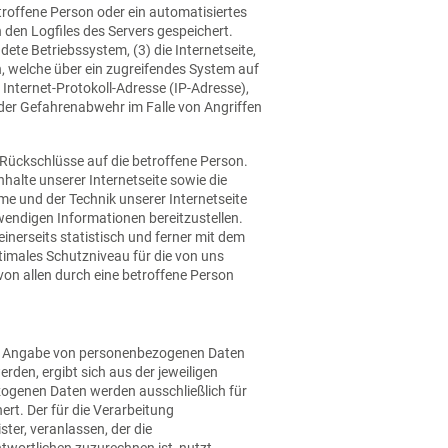
troffene Person oder ein automatisiertes
den Logfiles des Servers gespeichert.
te Betriebssystem, (3) die Internetseite,
n, welche über ein zugreifendes System auf
e Internet-Protokoll-Adresse (IP-Adresse),
 der Gefahrenabwehr im Falle von Angriffen
Rückschlüsse auf die betroffene Person.
nhalte unserer Internetseite sowie die
me und der Technik unserer Internetseite
wendigen Informationen bereitzustellen.
erseits statistisch und ferner mit dem
timales Schutzniveau für die von uns
on allen durch eine betroffene Person
nter Angabe von personenbezogenen Daten
rden, ergibt sich aus der jeweiligen
zogenen Daten werden ausschließlich für
rt. Der für die Verarbeitung
ter, veranlassen, der die