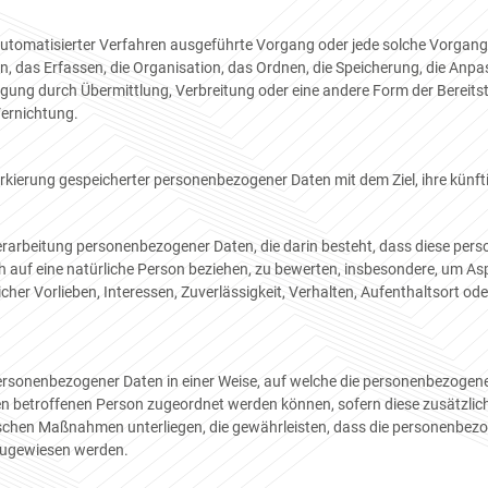
fe automatisierter Verfahren ausgeführte Vorgang oder jede solche Vorg
 das Erfassen, die Organisation, das Ordnen, die Speicherung, die Anp
gung durch Übermittlung, Verbreitung oder eine andere Form der Bereitst
Vernichtung.
rkierung gespeicherter personenbezogener Daten mit dem Ziel, ihre künf
n Verarbeitung personenbezogener Daten, die darin besteht, dass diese 
h auf eine natürliche Person beziehen, zu bewerten, insbesondere, um Asp
icher Vorlieben, Interessen, Zuverlässigkeit, Verhalten, Aufenthaltsort o
ersonenbezogener Daten in einer Weise, auf welche die personenbezogen
hen betroffenen Person zugeordnet werden können, sofern diese zusätzl
chen Maßnahmen unterliegen, die gewährleisten, dass die personenbezoge
 zugewiesen werden.