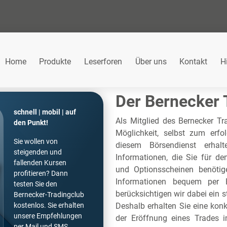
Home
Produkte
Leserforen
Über uns
Kontakt
H
Der Bernecker
schnell | mobil | auf
Als Mitglied des Bernecker Tr
den Punkt!
Möglichkeit, selbst zum erfo
Sie wollen von
diesem Börsendienst erha
steigenden und
Informationen, die Sie für den
fallenden Kursen
und Optionsscheinen benötige
profitieren? Dann
Informationen bequem per E
testen Sie den
berücksichtigen wir dabei ein
Bernecker-Tradingclub
Deshalb erhalten Sie eine kon
kostenlos. Sie erhalten
unsere Empfehlungen
der Eröffnung eines Trades i
per Mail und SMS