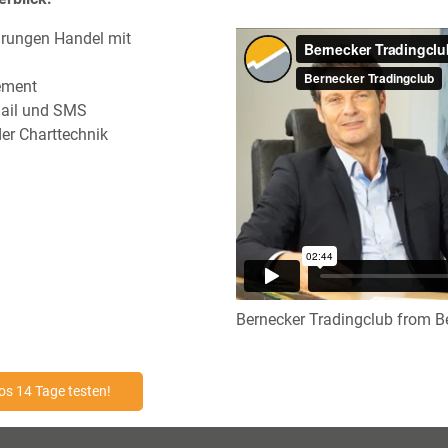
hrungen Handel mit
ement
Mail und SMS
der Charttechnik
Bernecker Tradingclub
from
B
os 14 Tage testen!