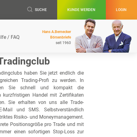
SUCHE
KUNDE WERDEN
LOGIN
Hans A.Bernecker
ilfe / FAQ
Börsenbriefe
seit 1960
Tradingclub
adingclubs haben Sie jetzt endlich die
lgreichen Trading-Profi zu werden. In
lten Sie schnell und kompakt die
 kurzfristigen Handel mit Zertifikaten
n. Sie erhalten von uns alle Trade-
-Mail und SMS. Selbstverständlich
 striktes Risiko- und Moneymanagement.
krete Positionsgröße pro Trade und mit
mmer einen sofortigen Stop-Loss zur